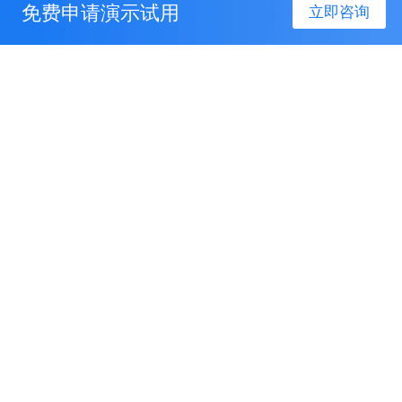
免费申请演示试用
立即咨询
产品服务
解决方案
关于我们
联系我们
联系电话：
400-096-6666
联系邮箱：
service@sinoiov.com
联系地址：
北京市海淀区东北旺西路8号 中关村软
件园27号楼千方科技大厦（100085）