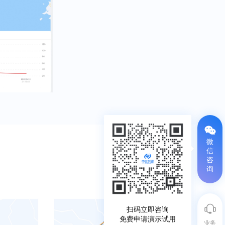
微
信
咨
询
扫码立即咨询

免费申请演示试用
业务